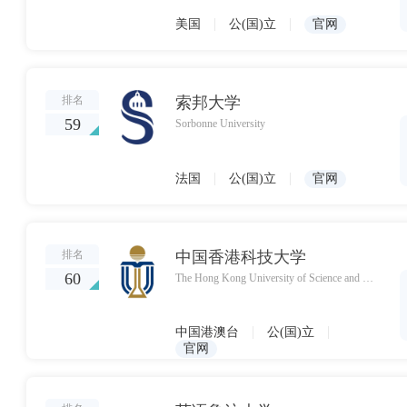
|
|
美国
公(国)立
官网
排名
索邦大学
59
Sorbonne University
|
|
法国
公(国)立
官网
排名
中国香港科技大学
60
The Hong Kong University of Science and Technology
|
|
中国港澳台
公(国)立
官网