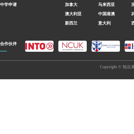
中学申请
加拿大
马来西亚
澳大利亚
中国港澳
新西兰
意大利
合作伙伴
Copyright © 