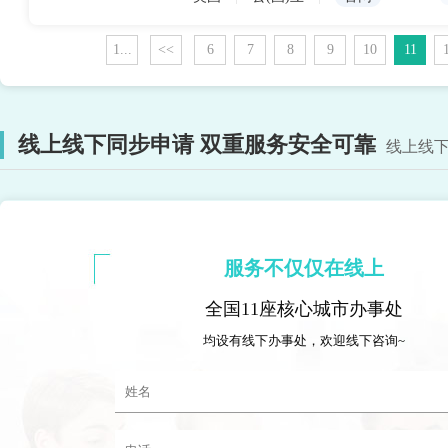
1...
<<
6
7
8
9
10
11
线上线下同步申请 双重服务安全可靠
线上线下
服务不仅仅在线上
全国11座核心城市办事处
均设有线下办事处，欢迎线下咨询~