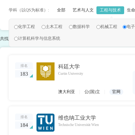
学科（以QS为标准）:
全部
艺术与人文
工程与技术
生
化学工程
土木工程
数据科学
机械工程
电子
计算机科学与信息系统
共找到
461
条结果
排名
科廷大学
183
Curtin University
|
|
澳大利亚
公(国)立
官网
排名
维也纳工业大学
184
Technische Universität Wien