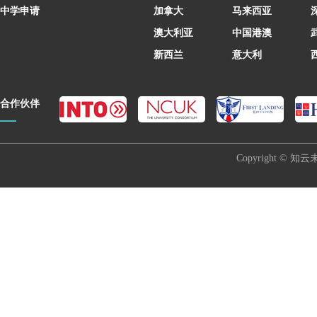
中学申请
加拿大
马来西亚
澳大利亚
中国港澳
新西兰
意大利
合作伙伴
Copyright © 