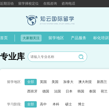
近期活动
留学择校定位
在线咨询
咨询电话
首页
留学地区
产品服务
标化培训
大家都关注
专业库
留学地区:
全部
英国
美国
加拿大
澳大利亚
新西兰
西班牙
德国
法国
日本
韩国
泰国
荷兰
学习阶段:
全部
高中
本科
硕士
博士