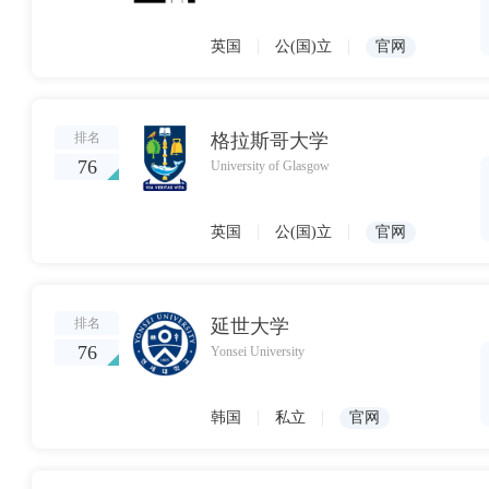
|
|
英国
公(国)立
官网
排名
格拉斯哥大学
76
University of Glasgow
|
|
英国
公(国)立
官网
排名
延世大学
76
Yonsei University
|
|
韩国
私立
官网