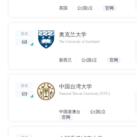
|
|
英国
公(国)立
官网
排名
奥克兰大学
68
The University of Auckland
|
|
新西兰
公(国)立
官网
排名
中国台湾大学
69
National Taiwan University (NTU)
|
|
中国港澳台
公(国)立
官网