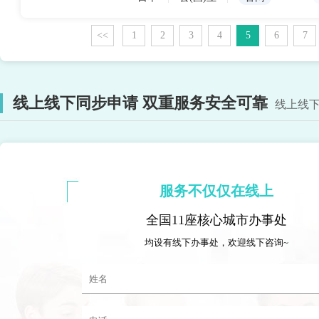
<<
1
2
3
4
5
6
7
线上线下同步申请 双重服务安全可靠
线上线下
服务不仅仅在线上
全国11座核心城市办事处
均设有线下办事处，欢迎线下咨询~