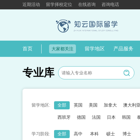
近期活动
留学择校定位
在线咨询
咨询电话
首页
留学地区
产品服务
大家都关注
专业库
留学地区:
全部
英国
美国
加拿大
澳大利
西班牙
德国
法国
日本
韩国
学习阶段:
全部
高中
本科
硕士
博士