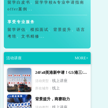
留学白皮书
、
留学学校&专业申请指南
offer案例
...
享受专业服务
留学评估
、
模拟面试
、
背景提升
、
语言
考培
、
文书精修
...
活动讲座
MORE+
24Fall英港新申请！G5/港三/新二录取解读
线上讲座
活动类型：
线上
所在城市：
背景提升，商赛助力
线上讲座
活动类型：