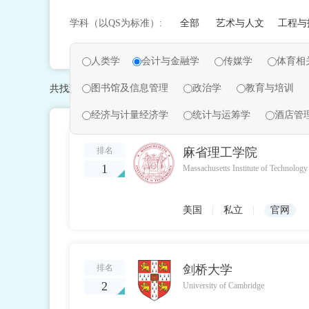
学科（以QS为标准）:
全部
艺术与人文
工程与
人类学
会计与金融学
传媒学
体育相
图书馆及信息管理
政治学
教育与培训
共找到
295
条结果
经济与计量经济学
统计与运筹学
酒店管
排名
麻省理工学院
1
Massachusetts Institute of Technolog
|
|
美国
私立
官网
排名
剑桥大学
2
University of Cambridge