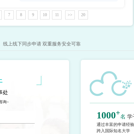
7
8
9
10
11
>>
20
线上线下同步申请 双重服务安全可靠
上
事处
咨询~
+
1000
名
学
通过丰富的申请经
跨入国际知名大学