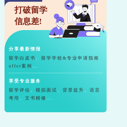
打破留学
信息差!
分享最新情报
留学白皮书
、
留学学校&专业申请指南
offer案例
...
享受专业服务
留学评估
、
模拟面试
、
背景提升
、
语言
考培
、
文书精修
...