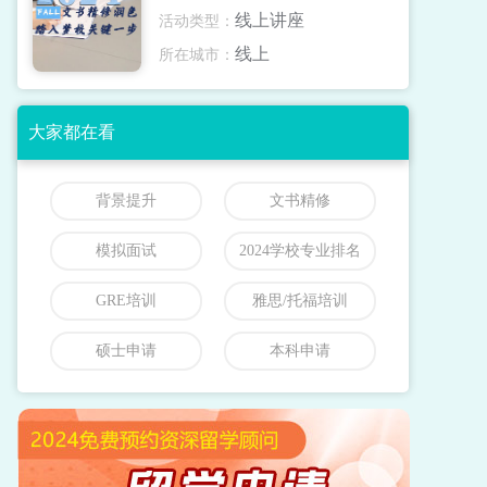
线上讲座
活动类型：
线上
所在城市：
大家都在看
背景提升
文书精修
模拟面试
2024学校专业排名
GRE培训
雅思/托福培训
硕士申请
本科申请