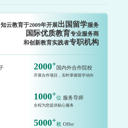
出国留学
知云教育于2009年开展
服务
国际优质教育
专业服务商
专职机构
和创新教育实践者
+
2000
子
国内外合作院校
验
开展合作项目，实时掌握留学动向
+
1000
位
服务导师
全程为您提供贴心服务
市
+
5000
枚
Offer