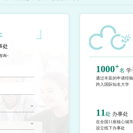
上
事处
咨询~
+
1000
名
学
通过丰富的申请经
跨入国际知名大学
11
处
办事处
在全国11座核心城
设立线下办事处