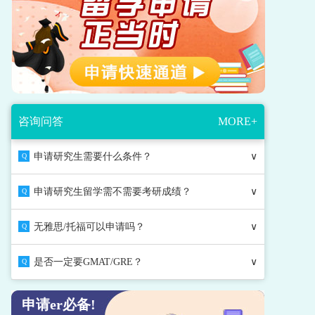
咨询问答
MORE+
申请研究生需要什么条件？
∨
Q
申请研究生留学需不需要考研成绩？
∨
Q
无雅思/托福可以申请吗？
∨
Q
是否一定要GMAT/GRE？
∨
Q
申请er必备!