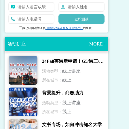
立即测试
我已经阅读并理解
《隐私政策及授权使用协议》
的条款。
活动讲座
MORE+
24Fall英港新申请！G5/港三/新二录取解读
线上讲座
活动类型：
线上
所在城市：
背景提升，商赛助力
线上讲座
活动类型：
线上
所在城市：
文书专场，如何冲击知名大学