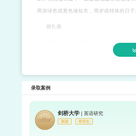
用深绿色或黄色做短衣，周岁或特殊的日子
婚礼服
传统婚礼上的韩服比平常韩服华丽。
套，戴纱帽冠带，穿木靴。新娘是红裙黄短
录取案例
剑桥大学 |
英语研究
英国
研究生