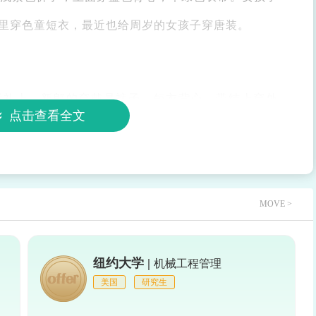
里穿色童短衣，最近也给周岁的女孩子穿唐装。
婚礼上，新郎的穿戴是裤子，短衣背心，带结上穿外
点击查看全文
衣上穿圆衫，戴发簪，龙簪上垂着前缀和飘带。
MOVE >
纽约大学 |
机械工程管理
美国
研究生