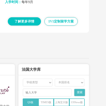
入学时间：
每年9月
了解更多详情
1V1定制留学方案
法国大学库
QS版
TIMES版
上海交大版
USNews版