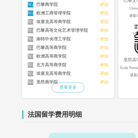
巴黎文
N/A
巴黎商学院
评估
Unive
N/A
欧洲工商管理学院
评估
录取率
N/A
埃塞克高等商学院
评估
N/A
巴黎高等文化艺术管理学院
评估
N/A
南特中央理工学院
评估
N/A
巴黎高等商学院
评估
N/A
欧洲高等商学院
评估
里昂高
N/A
北方高等商学院
评估
N/A
埃塞克高等商学院
评估
录取
N/A
里昂商学院
评估
查看更多
法国留学费用明细