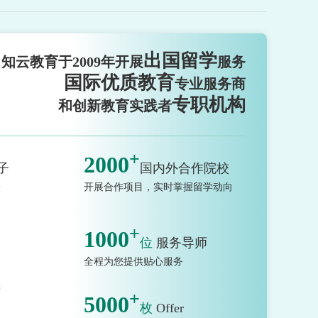
出国留学
知云教育于2009年开展
服务
国际优质教育
专业服务商
专职机构
和创新教育实践者
+
2000
子
国内外合作院校
验
开展合作项目，实时掌握留学动向
+
1000
位
服务导师
全程为您提供贴心服务
市
+
5000
枚
Offer