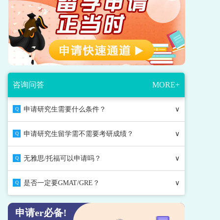
咨询问答
MORE+
申请研究生需要什么条件？
∨
Q
申请研究生留学需不需要考研成绩？
∨
Q
无雅思/托福可以申请吗？
∨
Q
是否一定要GMAT/GRE？
∨
Q
申请er必备!