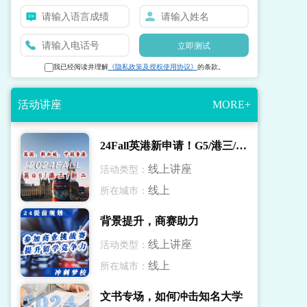
立即测试
我已经阅读并理解
《隐私政策及授权使用协议》
的条款。
活动讲座
MORE+
24Fall英港新申请！G5/港三/新二录取解读
线上讲座
活动类型：
线上
所在城市：
背景提升，商赛助力
线上讲座
活动类型：
线上
所在城市：
文书专场，如何冲击知名大学