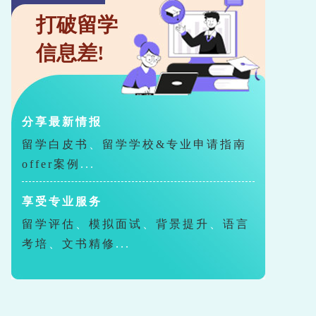
打破留学
信息差!
分享最新情报
留学白皮书
、
留学学校&专业申请指南
offer案例
...
享受专业服务
留学评估
、
模拟面试
、
背景提升
、
语言
考培
、
文书精修
...