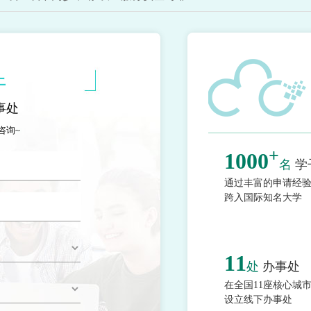
上
事处
咨询~
+
1000
名
学
通过丰富的申请经
跨入国际知名大学
11
处
办事处
在全国11座核心城
设立线下办事处