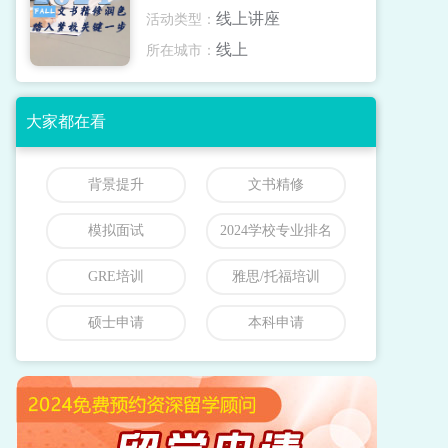
线上讲座
活动类型：
线上
所在城市：
大家都在看
背景提升
文书精修
模拟面试
2024学校专业排名
GRE培训
雅思/托福培训
硕士申请
本科申请