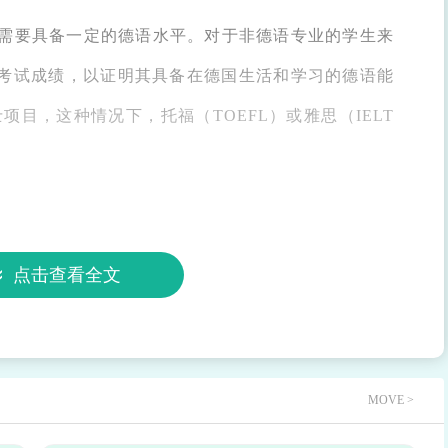
需要具备一定的德语水平。对于非德语专业的学生来
DSH考试成绩，以证明其具备在德国生活和学习的德语能
目，这种情况下，托福（TOEFL）或雅思（IELT
l Statement）是展示申请者个人经历、兴趣和目标的
点击查看全文
生官展示自己为什么选择该专业、该学校以及未来的
果至关重要。
MOVE >
推荐信，以了解申请者的学术能力、团队合作精神等