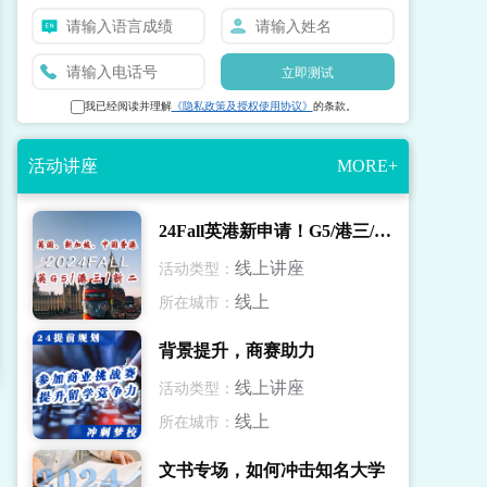
立即测试
我已经阅读并理解
《隐私政策及授权使用协议》
的条款。
活动讲座
MORE+
24Fall英港新申请！G5/港三/新二录取解读
线上讲座
活动类型：
线上
所在城市：
背景提升，商赛助力
线上讲座
活动类型：
线上
所在城市：
文书专场，如何冲击知名大学