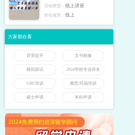
线上讲座
活动类型：
线上
所在城市：
大家都在看
背景提升
文书精修
模拟面试
2024学校专业排名
GRE培训
雅思/托福培训
硕士申请
本科申请