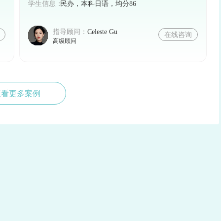
的录取概率。同时，关注德国各大高校的官方网站和
学生信息：
民办，本科日语，均分86
指导顾问：
Celeste Gu
在线咨询
高级顾问
查看更多案例