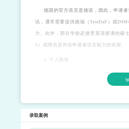
德国的官方语言是德语，因此，申请者
说，通常需要提供德福（TestDaF）或
力。此外，部分学校还接受英语授课的硕士项
S）成绩也是评估申请者语言能力的依据。
3. 个人陈述
申请德国留学硕士的个人陈述（Persona
重要途径。通过个人陈述，申请者可以向招
职业规划。因此，个人陈述的质量对申请结
4. 推荐信
录取案例
德国大学通常要求申请者提供两到三封