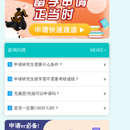
咨询问答
MORE+
申请研究生需要什么条件？
∨
Q
申请研究生留学需不需要考研成绩？
∨
Q
无雅思/托福可以申请吗？
∨
Q
是否一定要GMAT/GRE？
∨
Q
申请er必备!