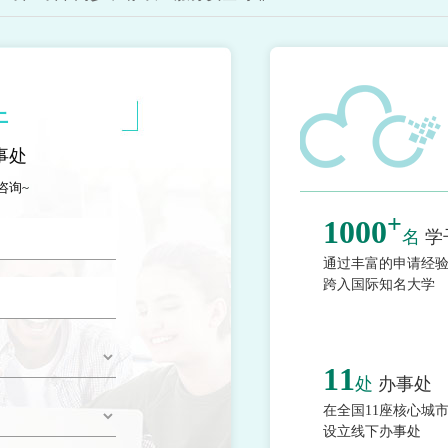
上
事处
咨询~
+
1000
名
学
通过丰富的申请经
跨入国际知名大学
11
处
办事处
在全国11座核心城
设立线下办事处