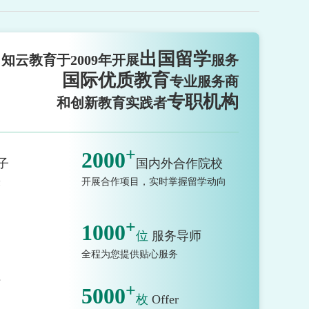
出国留学
知云教育于2009年开展
服务
国际优质教育
专业服务商
专职机构
和创新教育实践者
+
2000
子
国内外合作院校
验
开展合作项目，实时掌握留学动向
+
1000
位
服务导师
全程为您提供贴心服务
市
+
5000
枚
Offer