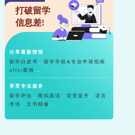
打破留学
信息差!
分享最新情报
留学白皮书
、
留学学校&专业申请指南
offer案例
...
享受专业服务
留学评估
、
模拟面试
、
背景提升
、
语言
考培
、
文书精修
...