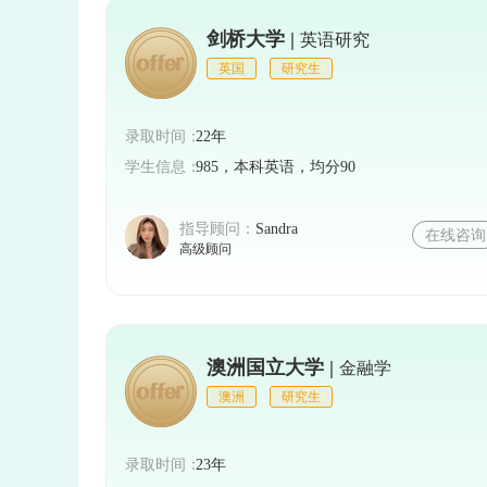
剑桥大学 |
方面的信息。推荐信通常由申请者的教授或
英语研究
英国
研究生
5. 其他材料
录取时间：
22年
部分学校可能还需要申请者提供其他材料，如作品
学生信息：
985，本科英语，均分90
rtificate）等，以证明自己在所申请领域
指导顾问：
Sandra
在线咨询
高级顾问
6. 经济能力
德国的学费相对较低，但生活费用较高
费、生活费和其他杂费。部分学校可能会
澳洲国立大学 |
金融学
担。
澳洲
研究生
总之，申请德国留学硕士需要具备较高
录取时间：
23年