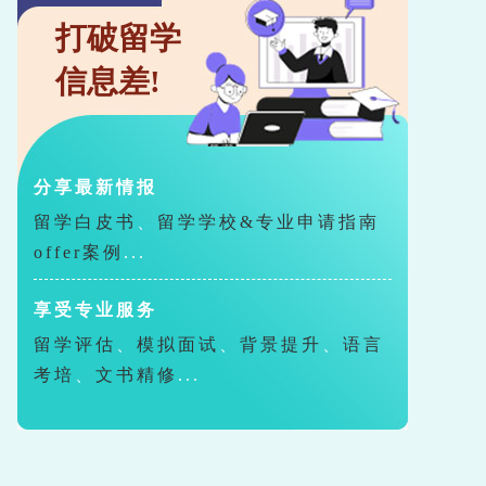
打破留学
信息差!
分享最新情报
留学白皮书
、
留学学校&专业申请指南
offer案例
...
享受专业服务
留学评估
、
模拟面试
、
背景提升
、
语言
考培
、
文书精修
...