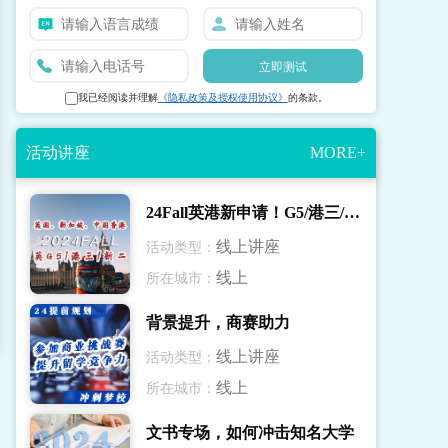
立即测试
我已经阅读并理解
《隐私政策及授权使用协议》
的条款。
活动讲座
MORE+
24Fall英港新申请！G5/港三/新二录取解读
线上讲座
活动类型：
线上
所在城市：
背景提升，商赛助力
线上讲座
活动类型：
线上
所在城市：
文书专场，如何冲击知名大学