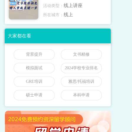
线上讲座
活动类型：
线上
所在城市：
大家都在看
背景提升
文书精修
模拟面试
2024学校专业排名
GRE培训
雅思/托福培训
硕士申请
本科申请