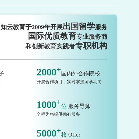
出国留学
知云教育于2009年开展
服务
国际优质教育
专业服务商
专职机构
和创新教育实践者
+
2000
子
国内外合作院校
验
开展合作项目，实时掌握留学动向
+
1000
位
服务导师
全程为您提供贴心服务
市
+
5000
枚
Offer