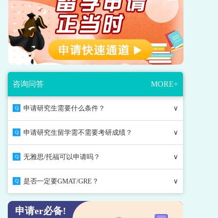
咨询问答
MORE+
申请研究生需要什么条件？
∨
Q
申请研究生留学需不需要考研成绩？
∨
Q
无雅思/托福可以申请吗？
∨
Q
是否一定要GMAT/GRE？
∨
Q
申请er必备!