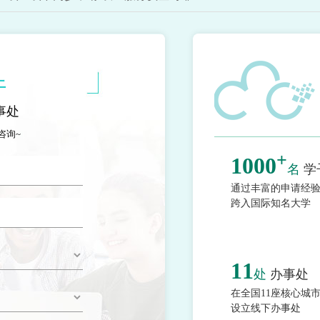
上
事处
咨询~
+
1000
名
学
通过丰富的申请经
跨入国际知名大学
11
处
办事处
在全国11座核心城
设立线下办事处