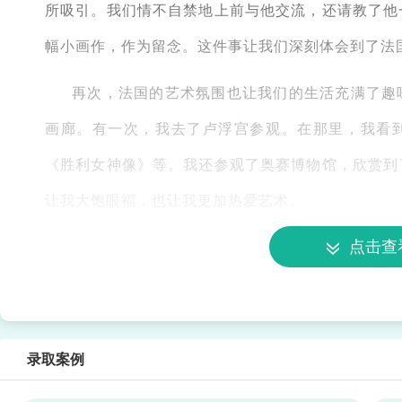
所吸引。我们情不自禁地上前与他交流，还请教了他
幅小画作，作为留念。这件事让我们深刻体会到了法
再次，法国的艺术氛围也让我们的生活充满了趣
画廊。有一次，我去了卢浮宫参观。在那里，我看
《胜利女神像》等。我还参观了奥赛博物馆，欣赏到
让我大饱眼福，也让我更加热爱艺术。
点击查
最后，法国的时尚潮流也给我们带来了很多惊喜
人穿着各种潮流服饰。有一次，我和朋友们去参加了
匠心的设计作品，还结识了一些时尚界的人士。这次
宽了我们的眼界。
录取案例
总之，在法国留学的日子里，我们经历了许多