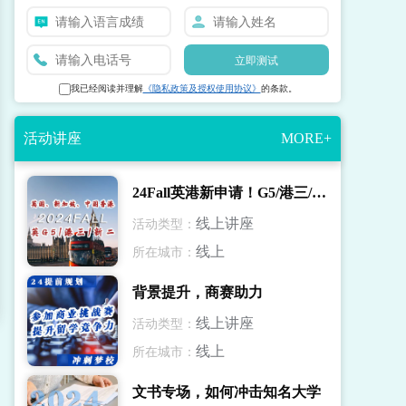
立即测试
我已经阅读并理解
《隐私政策及授权使用协议》
的条款。
活动讲座
MORE+
24Fall英港新申请！G5/港三/新二录取解读
线上讲座
活动类型：
线上
所在城市：
背景提升，商赛助力
线上讲座
活动类型：
线上
所在城市：
文书专场，如何冲击知名大学