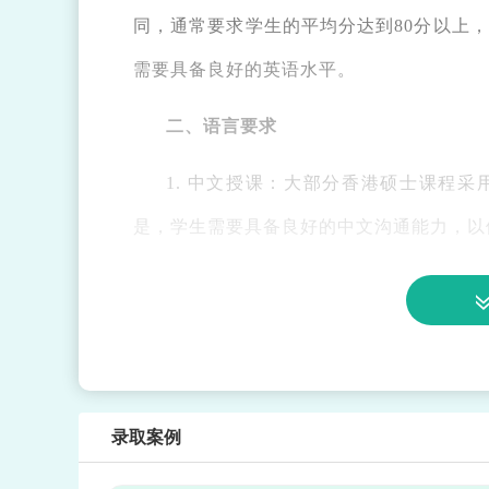
同，通常要求学生的平均分达到80分以上
需要具备良好的英语水平。
二、语言要求
1. 中文授课：大部分香港硕士课程
是，学生需要具备良好的中文沟通能力，以
2. 英语能力：对于部分英文授课的硕
福（TOEFL）或雅思（IELTS）成绩达
学校和专业而异，建议提前查阅学校官网了
三、材料准备
录取案例
1. 个人简历：申请者需要提供一份详