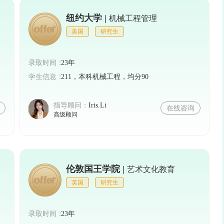
纽约大学 |
的亮点和优势，以便给招生官留下深刻印象。
机械工程管理
美国
研究生
提交两封推荐信，一般由本科阶段的导师或实习单位的
录取时间：
23年
力、品行和学术表现，对申请者的录取结果有一定影
学生信息：
211，本科机械工程，均分90
指导顾问：
Iris.Li
在线咨询
交个人陈述，内容应包括个人的成长经历、学术兴趣、
高级顾问
独特见解的重要途径，对录取结果也有一定影响。
伦敦国王学院 |
艺术文化教育
试。面试主要考察申请者的沟通能力、思维能力和专
英国
研究生
解学校和专业的相关信息，以便在面试中表现出色。
录取时间：
23年