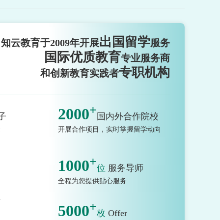
出国留学
知云教育于2009年开展
服务
国际优质教育
专业服务商
专职机构
和创新教育实践者
+
2000
子
国内外合作院校
验
开展合作项目，实时掌握留学动向
+
1000
位
服务导师
全程为您提供贴心服务
市
+
5000
枚
Offer