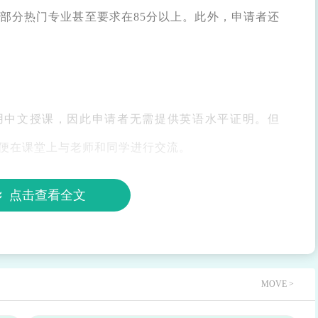
，部分热门专业甚至要求在85分以上。此外，申请者还
采用中文授课，因此申请者无需提供英语水平证明。但
便在课堂上与老师和同学进行交流。
士课程，申请者需要具备一定的英语水平。通常要求托
点击查看全文
到一定标准，如600分以上或同等水平。具体分数要求因
解详细信息。
MOVE >
细的个人简历，包括个人的基本信息、教育背景、实习