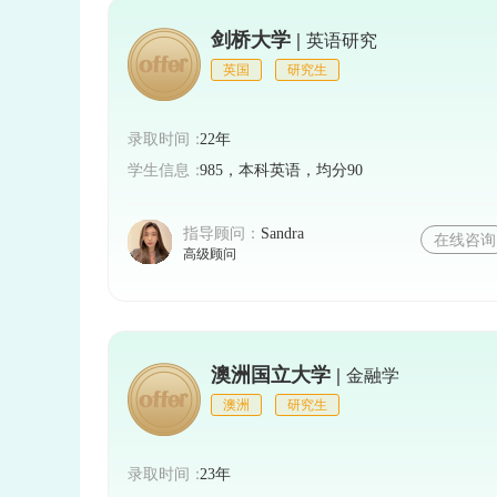
剑桥大学 |
经历、获奖情况等。个人简历应突出申请者
英语研究
英国
研究生
2. 推荐信：部分香港高校要求申请者
录取时间：
22年
主管撰写。推荐信应客观评价申请者的能
学生信息：
985，本科英语，均分90
响。
指导顾问：
Sandra
在线咨询
3. 个人陈述：部分专业要求申请者提
高级顾问
职业规划等。个人陈述是展示申请者个性和
四、面试：
澳洲国立大学 |
金融学
部分香港高校可能会要求申请者参加面
澳洲
研究生
业知识。面试前，申请者需要充分准备，了
录取时间：
23年