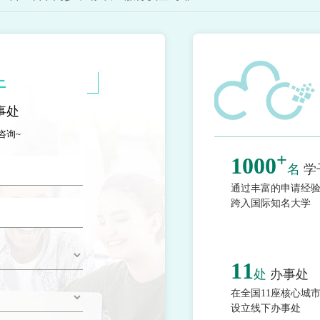
上
事处
咨询~
+
1000
名
学
通过丰富的申请经
跨入国际知名大学
11
处
办事处
在全国11座核心城
设立线下办事处