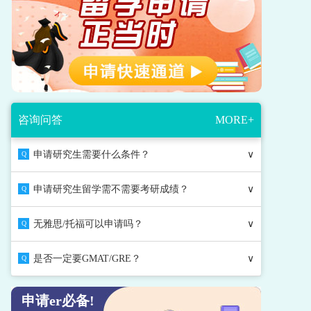
咨询问答
MORE+
申请研究生需要什么条件？
∨
Q
申请研究生留学需不需要考研成绩？
∨
Q
无雅思/托福可以申请吗？
∨
Q
是否一定要GMAT/GRE？
∨
Q
申请er必备!