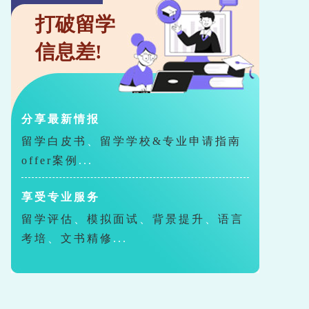
打破留学
信息差!
分享最新情报
留学白皮书
、
留学学校&专业申请指南
offer案例
...
享受专业服务
留学评估
、
模拟面试
、
背景提升
、
语言
考培
、
文书精修
...