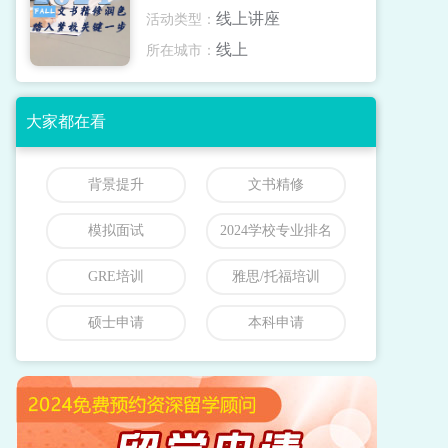
线上讲座
活动类型：
线上
所在城市：
大家都在看
背景提升
文书精修
模拟面试
2024学校专业排名
GRE培训
雅思/托福培训
硕士申请
本科申请