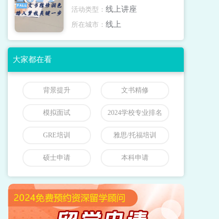
线上讲座
活动类型：
线上
所在城市：
大家都在看
背景提升
文书精修
模拟面试
2024学校专业排名
GRE培训
雅思/托福培训
硕士申请
本科申请