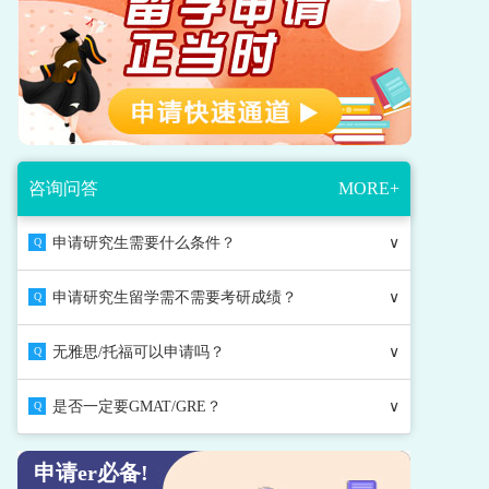
咨询问答
MORE+
申请研究生需要什么条件？
∨
Q
申请研究生留学需不需要考研成绩？
∨
Q
无雅思/托福可以申请吗？
∨
Q
是否一定要GMAT/GRE？
∨
Q
申请er必备!