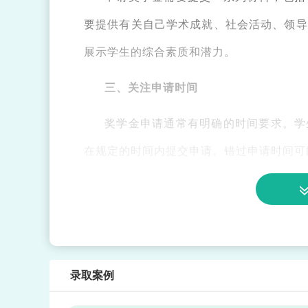
要提供有关自己学术成就、社会活动、领导
展示学生的综合素质和潜力。
三、关注申请时间
奖学金申请通常有明确的时间要求。学
在规定的时间内提交申请。错过申请时间可
四、提升学术表现
学术成绩是奖学金评审的重要标准之一
异的成绩。此外，参与科研项目、发表学术
录取案例
五、展示个人特长