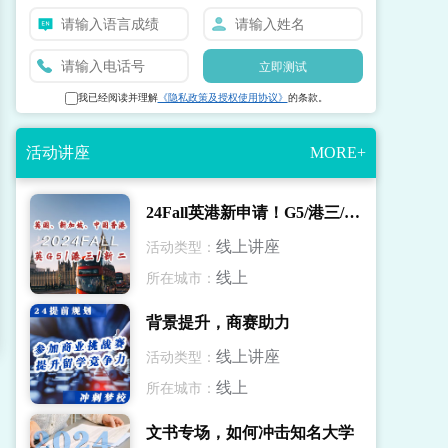
立即测试
我已经阅读并理解
《隐私政策及授权使用协议》
的条款。
活动讲座
MORE+
24Fall英港新申请！G5/港三/新二录取解读
线上讲座
活动类型：
线上
所在城市：
背景提升，商赛助力
线上讲座
活动类型：
线上
所在城市：
文书专场，如何冲击知名大学