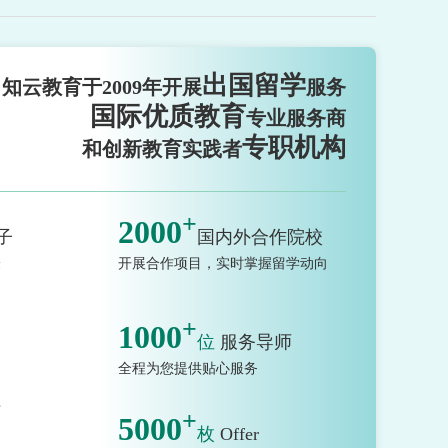
出国留学
知云教育于2009年开展
服务
国际优质教育
专业服务商
专职机构
和创新教育实践者
+
2000
子
国内外合作院校
验
开展合作项目，实时掌握留学动向
+
1000
位
服务导师
全程为您提供贴心服务
市
+
5000
枚
Offer