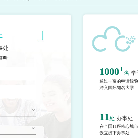
上
事处
咨询~
+
1000
名
学
通过丰富的申请经
跨入国际知名大学
11
处
办事处
在全国11座核心城
设立线下办事处