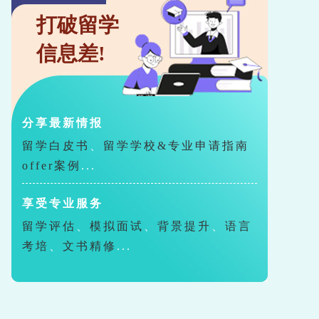
打破留学
信息差!
分享最新情报
留学白皮书
、
留学学校&专业申请指南
offer案例
...
享受专业服务
留学评估
、
模拟面试
、
背景提升
、
语言
考培
、
文书精修
...