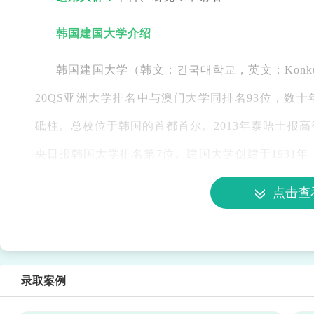
韩国建国大学介绍
韩国建国大学（韩文：건국대학교，英文：Konkuk 
20QS亚洲大学排名中与澳门大学同排名93位，数
砥柱。总校位于韩国的首都首尔。2013年泰晤士报高
央日报韩国大学排名第7位。建国大学创建于1931年
建朝鲜政治学馆，由韩国独立运动家刘锡昶创办，19
点击查
文理科兼备，现有经商、法科、建筑、艺术设计等19
附属研究所，开设了160多个专业。尤其是经济、
设计、电影等专业都非常知名。
录取案例