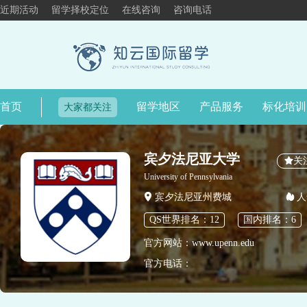
近期活动
留学择校定位
在线咨询
咨询电话
首页
留学地区
产品服务
标化培训
大家都关注
宾夕法尼亚大学
关
University of Pennsylvania
宾夕法尼亚州费城
人
QS世界排名：12
国内排名：6
官方网站：www.upenn.edu
官方电话：