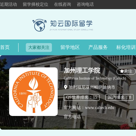
近期活动
留学择校定位
在线咨询
咨询电话
首页
留学地区
产品服务
标化培训
大家都关注
加州理工学院
关注
California Institute of Technology (Caltech)
加利福尼亚州帕萨迪纳市
QS世界排名：15
国内排名：8
官方网站：www.caltech.edu
官方电话：