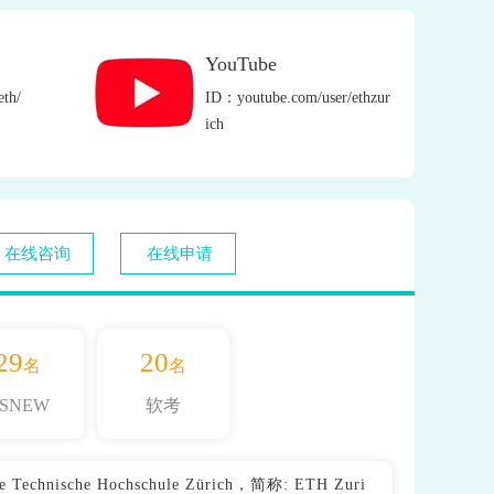
YouTube
th/
ID：youtube.com/user/ethzur
ich
在线咨询
在线申请
29
20
名
名
SNEW
软考
nische Hochschule Zürich，简称: ETH Zuri