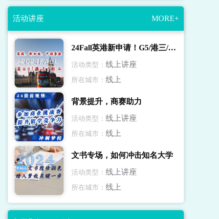
活动讲座
MORE+
24Fall英港新申请！G5/港三/新二录取解读
线上讲座
活动类型：
线上
所在城市：
背景提升，商赛助力
线上讲座
活动类型：
线上
所在城市：
文书专场，如何冲击知名大学
线上讲座
活动类型：
线上
所在城市：