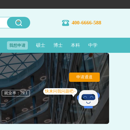
400-6666-588
硕士
博士
本科
中学
我想申请
申请通道
快来问我问题吧~
就业率：79.1