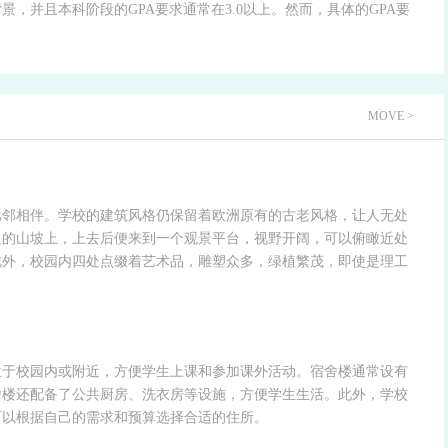
，并且本科阶段的GPA要求通常在3.0以上。然而，具体的GPA要
MOVE >
比邻相伴。学校的建筑风格仍保留着欧洲原有的古老风格，让人无处
边的山坡上，上去后便来到一个观景平台，视野开阔，可以俯瞰近处
此外，校园内四处点缀着艺术品，雕塑众多，绿植繁茂，即使是理工
位于校园内或附近，方便学生上课和参加课外活动。宿舍楼通常设有
舍楼还配备了公共厨房、洗衣房等设施，方便学生生活。此外，学校
可以根据自己的需求和预算选择合适的住所。