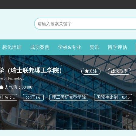
标化培训
成功案例
学校&专业
资讯
留学评估
学（瑞士联邦理工学院）
关注
录取率
ute of Technology
人气值：88400
排名：1
公(国)立
理工类研究型学院
国际生比例：0.43