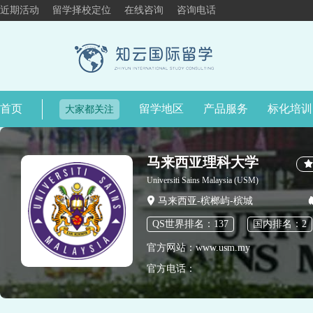
近期活动
留学择校定位
在线咨询
咨询电话
首页
留学地区
产品服务
标化培训
大家都关注
马来西亚理科大学
Universiti Sains Malaysia (USM)
马来西亚-槟榔屿-槟城
QS世界排名：137
国内排名：2
官方网站：www.usm.my
官方电话：