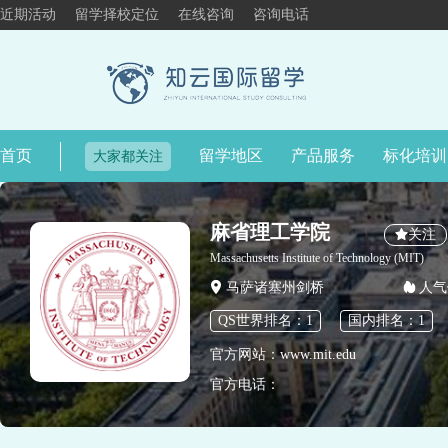
近期活动
留学择校定位
在线咨询
咨询电话
首页
留学地区
产品服务
标化培训
大家都关注
麻省理工学院
关注
Massachusetts Institute of Technology (MIT)
马萨诸塞州剑桥
人气
QS世界排名：1
国内排名：1
官方网站：www.mit.edu
官方电话：