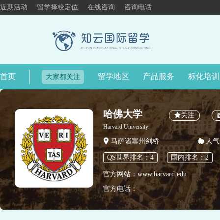
近期活动
留学择校定位
在线咨询
咨询电话
首页
留学地区
产品服务
标化培训
大家都关注
哈佛大学
关注
Harvard University
马萨诸塞州剑桥
人气
QS世界排名：4
国内排名：2
官方网站：www.harvard.edu
官方电话：