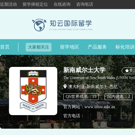
近期活动
留学择校定位
在线咨询
咨询电话
首页
留学地区
产品服务
标化培训
大家都关注
新南威尔士大学
关
The University of New South Wales (UNSW Syd
澳大利亚-新南威尔士-悉尼
QS世界排名：19
国内排名：2
官方网站：www.unsw.edu.au
官方电话：