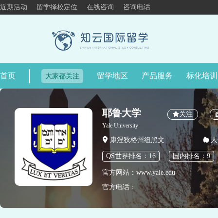
近期活动
留学择校定位
在线咨询
咨询电话
首页
留学地区
产品服务
标化培训
大家都关注
耶鲁大学
关注
Yale University
康涅狄格州纽黑文
人
QS世界排名：16
国内排名：9
官方网站：www.yale.edu
官方电话：