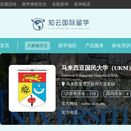
近期活动
留学择校定位
在线咨询
咨询电话
首页
留学地区
产品服务
标化培训
大家都关注
马来西亚国民大学（UKM
Universiti Kebangsaan Malaysia (UKM)
马来西亚雪兰莪州万宜新镇
QS世界排名：159
国内排名：4
官方网站：www.ukm.my
官方电话：