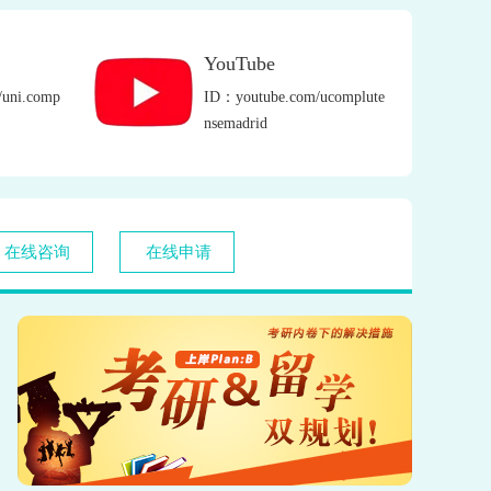
YouTube
/uni.comp
ID：youtube.com/ucomplute
nsemadrid
在线咨询
在线申请