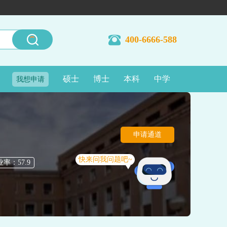
400-6666-588
硕士
博士
本科
中学
我想申请
申请通道
快来问我问题吧~
率：57.9