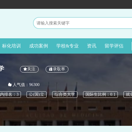
标化培训
成功案例
学校&专业
资讯
留学评估
学
关注
录取率
人气值：96300
内排名：3
公(国)立
综合类大学
国际生比例：0.1
就业