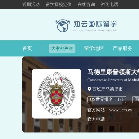
近期活动
留学择校定位
在线咨询
咨询电话
首页
留学地区
产品服务
大家都关注
马德里康普顿斯大
Complutense University of Madrid
西班牙马德里市
QS世界排名：171
国
官方网站：www.ucm.es
官方电话：