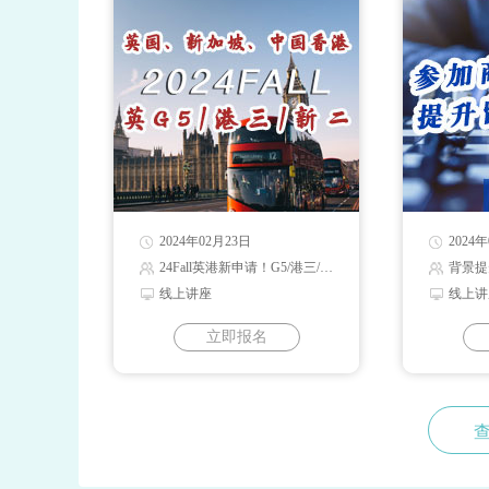
2024年02月23日
2024
24Fall英港新申请！G5/港三/新二录取解读
背景提
线上讲座
线上讲
立即报名