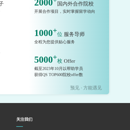
+
2000
子
国内外合作院校
验
开展合作项目，实时掌握留学动向
+
1000
位
服务导师
全程为您提供贴心服务
市
+
5000
枚
Offer
截至2023年10月以帮助学员
获得QS TOP600院校offer数
预见 · 方能遇见
关注我们