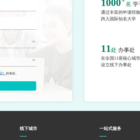
+
1000
名
学
通过丰富的申请经
跨入国际知名大学
11
处
办事处
在全国11座核心城
设立线下办事处
议》
的条款。
线下城市
一站式服务