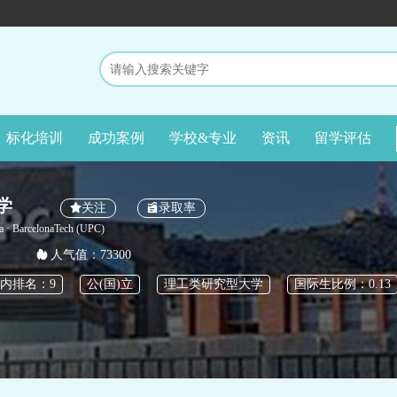
标化培训
成功案例
学校&专业
资讯
留学评估
学
关注
录取率
nya · BarcelonaTech (UPC)
人气值：73300
内排名：9
公(国)立
理工类研究型大学
国际生比例：0.13