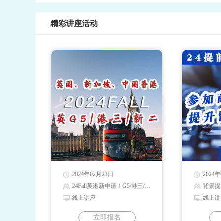
精彩讲座活动
2024年02月23日
2024
24Fall英港新申请！G5/港三/新二录取解读
背景提
线上讲座
线上讲
立即报名