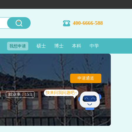
400-6666-588
硕士
博士
本科
中学
我想申请
申请通道
快来问我问题吧~
就业率：15.1