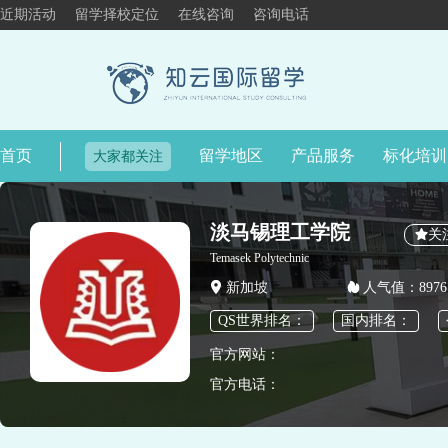
近期活动
留学择校定位
在线咨询
咨询电话
首页
留学地区
产品服务
标化培训
大家都关注
淡马锡理工学院
关
Temasek Polytechnic
新加坡
人气值：8976
QS世界排名：
国内排名：
官方网站：
官方电话：