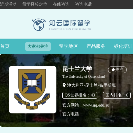
近期活动
留学择校定位
在线咨询
咨询电话
首页
留学地区
产品服务
标化培训
大家都关注
昆士兰大学
关注
The University of Queensland
澳大利亚-昆士兰-布里斯班
QS世界排名：43
国内排名：6
官方网站：www.uq.edu.au
官方电话：