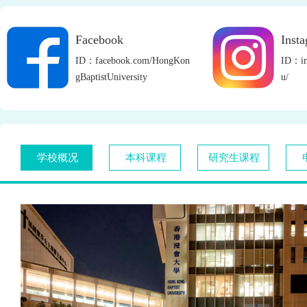
Facebook
Inst
ID：facebook.com/HongKon
ID：in
gBaptistUniversity
u/
学校概况
本科课程
研究生课程